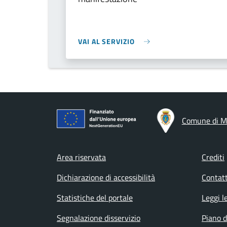
VAI AL SERVIZIO
Comune di M
Footer menu
Area riservata
Crediti
Dichiarazione di accessibilità
Contatt
Statistiche del portale
Leggi l
Segnalazione disservizio
Piano d