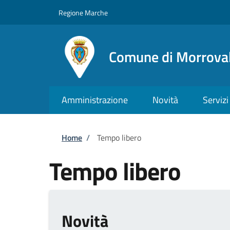
Salta al contenuto principale
Skip to footer content
Regione Marche
Comune di Morroval
Amministrazione
Novità
Servizi
Briciole di pane
Home
/
Tempo libero
Tempo libero
Novità